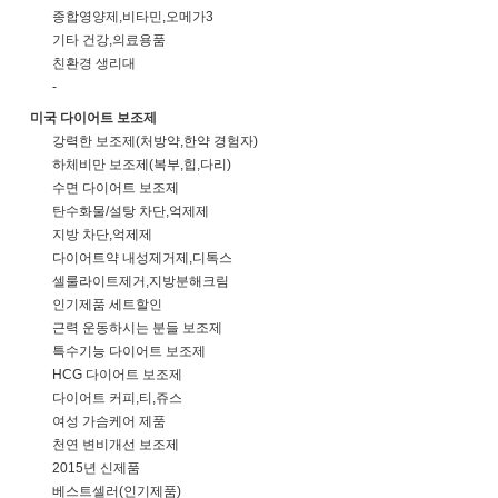
종합영양제,비타민,오메가3
기타 건강,의료용품
친환경 생리대
-
미국 다이어트 보조제
강력한 보조제(처방약,한약 경험자)
하체비만 보조제(복부,힙,다리)
수면 다이어트 보조제
탄수화물/설탕 차단,억제제
지방 차단,억제제
다이어트약 내성제거제,디톡스
셀룰라이트제거,지방분해크림
인기제품 세트할인
근력 운동하시는 분들 보조제
특수기능 다이어트 보조제
HCG 다이어트 보조제
다이어트 커피,티,쥬스
여성 가슴케어 제품
천연 변비개선 보조제
2015년 신제품
베스트셀러(인기제품)