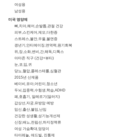
여성용
남성용
미국 영양제
뼈,치아,헤어,손발톱,관절 건강
피부,스킨케어,제모,다한증
스트레스,불안,우울,불면증
갱년기,안티에이징,면역력,원기회복
위,장,소화,변비,간,해독,디톡스
아마존 직구 (건강+뷰티)
눈,코,입,귀
당뇨,혈압,콜레스테롤,심혈관
2015년 신제품
베이비,유아,어린이,청소년
두뇌,집중력,수험생,학습,ADHD
폐,호흡기, 알레르기(알러지)
갑상선,자궁,유방암 예방
임신,출산,불임,난임
건강한 성생활,성기능개선제
신장,배뇨,전립선,하지정맥류
여성 가슴확대,엉덩이
타이레놀, 애드빌, 진통제