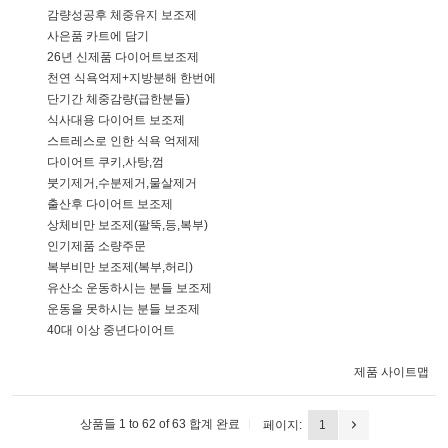
감량성공후 체중유지 보조제
사은품 카트에 담기
26년 신제품 다이어트보조제
천연 식욕억제+지방분해 한번에
단기간 체중감량(급한분들)
식사대용 다이어트 보조제
스트레스로 인한 식욕 억제제
다이어트 쿠키,사탕,껌
붓기제거,수분제거,물살제거
출산후 다이어트 보조제
상체비만 보조제(팔뚝,등,복부)
인기제품 소량주문
복부비만 보조제(복부,허리)
유산소 운동하시는 분들 보조제
운동을 못하시는 분들 보조제
40대 이상 중년다이어트
제품 사이트맵
상품들 1 to 62 of 63 합계 완료
페이지:
1