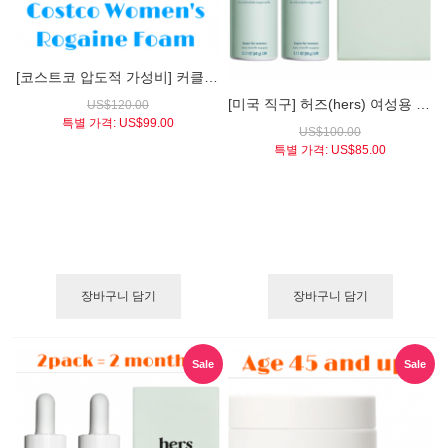
[코스트코 압도적 가성비] 커클랜드® 미녹시딜 폼 5% (여성용 / 무스타입 / 6병 / 대용량 / 12개월분)
[미국 직구] 허즈(hers) 여성용 미녹시딜 5% 모발 재생 폼 (4개월분) - 하루 한 번으로 끝내는 정수리 케어
US$120.00
특별 가격:
US$99.00
US$100.00
특별 가격:
US$85.00
장바구니 담기
장바구니 담기
Sale
Sale