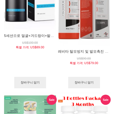
5세션으로 얼굴+겨드랑이+팔+다리+비키니라인을 영구제모하는 천연 영구제모 크림 / 베어에버 네추럴 헤어 인히비터(BAREVER® NATURAL HAIR INHIBITOR)
US$100.00
특별 가격:
US$89.00
레비타 탈모방지 및 발모촉진 컨디셔너 일반용량 205ml (DS Laboratories Revita.COR™ Hair Stimulating Conditioner)
US$90.00
특별 가격:
US$79.00
장바구니 담기
장바구니 담기
Sale
Sale