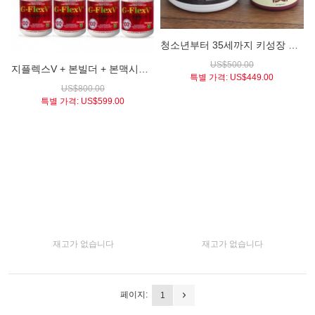
청소년부터 35세까지 키성장 가능한 유럽 키성장 영양제 / 그로우스 시네라마 & 보이맥스 (세트)
US$500.00
지플렉스V + 본빌더 + 본맥시마이저 (성장판이 닫힌 성인들을 위한 4개월 에디션)
특별 가격:
US$449.00
US$800.00
특별 가격:
US$599.00
재고가 없습니다
재고가 없습니다
페이지:
1