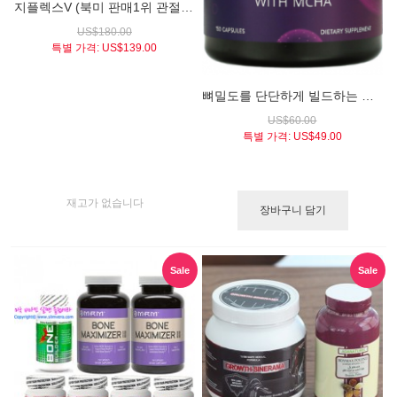
지플렉스V (북미 판매1위 관절티슈 자극촉진 천연 키성장 보조제)
US$180.00
특별 가격:
US$139.00
뼈밀도를 단단하게 빌드하는 키성장 보조 칼슘 / 본맥시마이저3 (MRM Bone Maximizer III®)
US$60.00
특별 가격:
US$49.00
재고가 없습니다
장바구니 담기
Sale
Sale