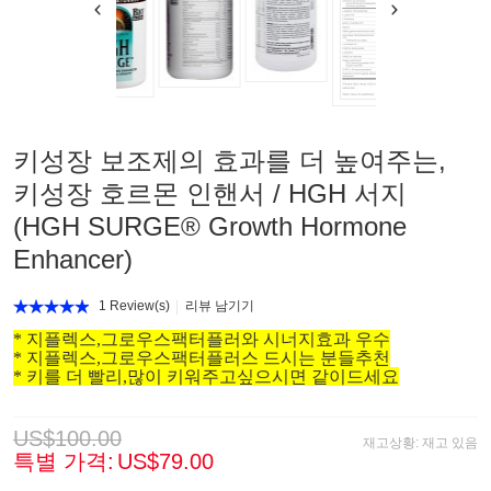
키성장 보조제의 효과를 더 높여주는,
키성장 호르몬 인핸서 / HGH 서지
(HGH SURGE® Growth Hormone
Enhancer)
1 Review(s)
리뷰 남기기
* 지플렉스,그로우스팩터플러와 시너지효과 우수
* 지플렉스,그로우스팩터플러스 드시는 분들추천
* 키를 더 빨리,많이 키워주고싶으시면 같이드세요
US$100.00
재고상황:
재고 있음
특별 가격:
US$79.00