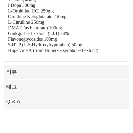
l-Dopa
300mg
L-Ornithine HCl
250mg
Ornithine Ketoglutarate
250mg
L-Citrulline 250mg
DMAE (as bitartrate) 100mg
Ginkgo Leaf Extract (50:1) 24%
Flavoneglycosides 100mg
5-HTP (L-5-Hydroxytryptophan) 50mg
Huperzine A (from Huperzia serrata leaf extract)
리뷰
태그
Q & A